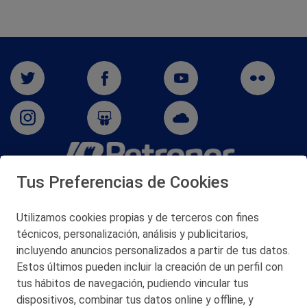
Tus Preferencias de Cookies
San Martín 5-Edificio Muñatones,
48550 Muskiz (Bizkaia)
Telf. 946 357 000
Utilizamos cookies propias y de terceros con fines
© 2026 Petronor S.A.
técnicos, personalización, análisis y publicitarios,
incluyendo anuncios personalizados a partir de tus datos.
Estos últimos pueden incluir la creación de un perfil con
tus hábitos de navegación, pudiendo vincular tus
dispositivos, combinar tus datos online y offline, y