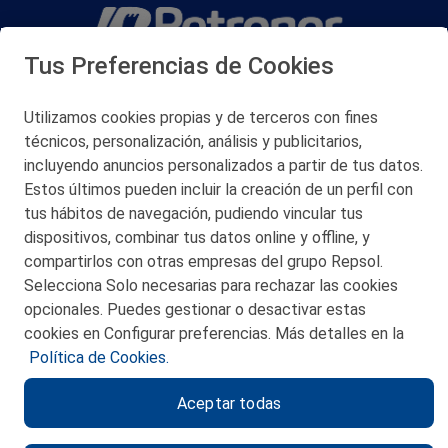
Tus Preferencias de Cookies
San Martín 5-Edificio Muñatones,
48550 Muskiz (Bizkaia)
Telf. 946 357 000
Utilizamos cookies propias y de terceros con fines
© 2026 Petronor S.A.
técnicos, personalización, análisis y publicitarios,
incluyendo anuncios personalizados a partir de tus datos.
Estos últimos pueden incluir la creación de un perfil con
tus hábitos de navegación, pudiendo vincular tus
dispositivos, combinar tus datos online y offline, y
CONTACTO
compartirlos con otras empresas del grupo Repsol.
Selecciona Solo necesarias para rechazar las cookies
MAPA WEB
opcionales. Puedes gestionar o desactivar estas
POLITICA DE PRIVACIDAD
cookies en Configurar preferencias. Más detalles en la
Política de Cookies.
AVISO LEGAL
Aceptar todas
POLITICA DE COOKIES