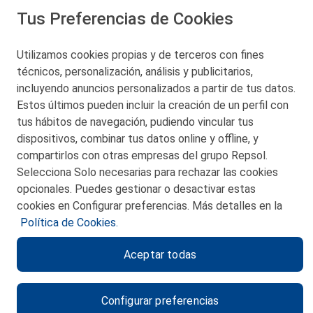
Tus Preferencias de Cookies
San Martín 5-Edificio Muñatones,
48550 Muskiz (Bizkaia)
Telf. 946 357 000
Utilizamos cookies propias y de terceros con fines
© 2026 Petronor S.A.
técnicos, personalización, análisis y publicitarios,
incluyendo anuncios personalizados a partir de tus datos.
Estos últimos pueden incluir la creación de un perfil con
tus hábitos de navegación, pudiendo vincular tus
dispositivos, combinar tus datos online y offline, y
CONTACTO
compartirlos con otras empresas del grupo Repsol.
Selecciona Solo necesarias para rechazar las cookies
MAPA WEB
opcionales. Puedes gestionar o desactivar estas
POLITICA DE PRIVACIDAD
cookies en Configurar preferencias. Más detalles en la
Política de Cookies.
AVISO LEGAL
Aceptar todas
POLITICA DE COOKIES
CANAL DE ÉTICA
Configurar preferencias