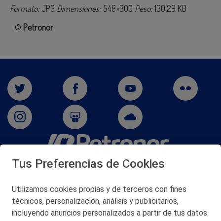
Formato:
JPG
Dimensiones:
548×300
Peso:
130,29 KB
©
Petronor
Tus Preferencias de Cookies
San Martín 5-Edificio Muñatones,
48550 Muskiz (Bizkaia)
Telf. 946 357 000
Utilizamos cookies propias y de terceros con fines
© 2026 Petronor S.A.
técnicos, personalización, análisis y publicitarios,
incluyendo anuncios personalizados a partir de tus datos.