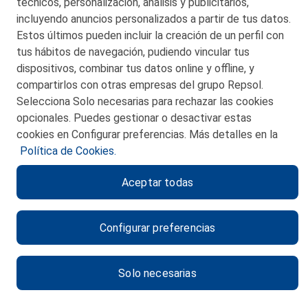
técnicos, personalización, análisis y publicitarios,
San Martín 5-Edificio Muñatones,
48550 Muskiz (Bizkaia)
incluyendo anuncios personalizados a partir de tus datos.
Telf. 946 357 000
Estos últimos pueden incluir la creación de un perfil con
© 2026 Petronor S.A.
tus hábitos de navegación, pudiendo vincular tus
dispositivos, combinar tus datos online y offline, y
compartirlos con otras empresas del grupo Repsol.
Selecciona Solo necesarias para rechazar las cookies
opcionales. Puedes gestionar o desactivar estas
CONTACTO
cookies en Configurar preferencias. Más detalles en la
Política de Cookies.
MAPA WEB
Aceptar todas
POLITICA DE PRIVACIDAD
AVISO LEGAL
Configurar preferencias
POLITICA DE COOKIES
CANAL DE ÉTICA
Solo necesarias