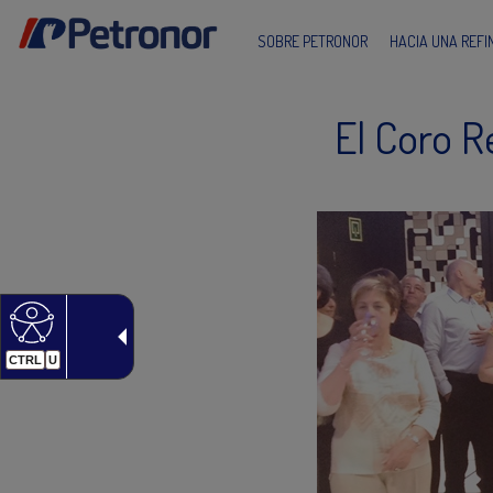
SOBRE PETRONOR
HACIA UNA REF
El Coro R
CTRL
U