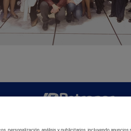
San Martín 5-Edificio Muñatones,
48550 Muskiz (Bizkaia)
Telf. 946 357 000
s, personalización, análisis y publicitarios, incluyendo anuncios