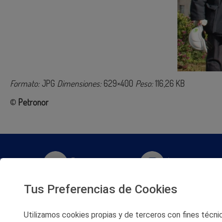
Formato:
JPG
Dimensiones:
629×400
Peso:
116,26 KB
©
Petronor
Twitter
Instagram
Tus Preferencias de Cookies
Facebook
Slideshare
Utilizamos cookies propias y de terceros con fines técnico
Youtube
Soundcloud