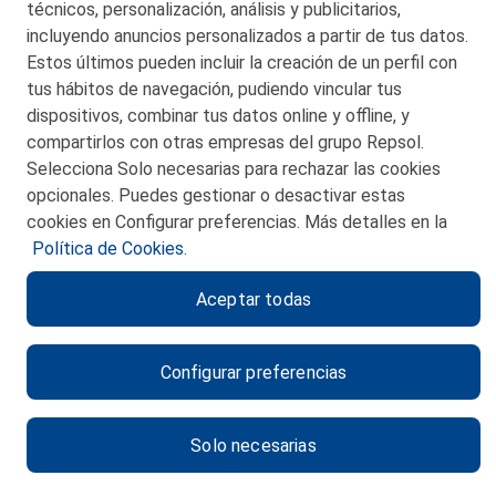
técnicos, personalización, análisis y publicitarios,
incluyendo anuncios personalizados a partir de tus datos.
Estos últimos pueden incluir la creación de un perfil con
tus hábitos de navegación, pudiendo vincular tus
dispositivos, combinar tus datos online y offline, y
CONTACTO
compartirlos con otras empresas del grupo Repsol.
Selecciona Solo necesarias para rechazar las cookies
MAPA WEB
opcionales. Puedes gestionar o desactivar estas
POLITICA DE PRIVACIDAD
cookies en Configurar preferencias. Más detalles en la
Política de Cookies.
AVISO LEGAL
Aceptar todas
POLITICA DE COOKIES
CANAL DE ÉTICA
Configurar preferencias
Solo necesarias