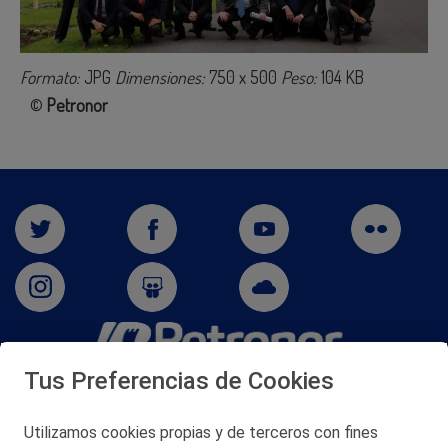
Formato:
JPG
Dimensiones:
750 x 500
Peso:
104 KB
©
Petronor
Tus Preferencias de Cookies
San Martín 5-Edificio Muñatones,
48550 Muskiz (Bizkaia)
Telf. 946 357 000
Utilizamos cookies propias y de terceros con fines
© 2026 Petronor S.A.