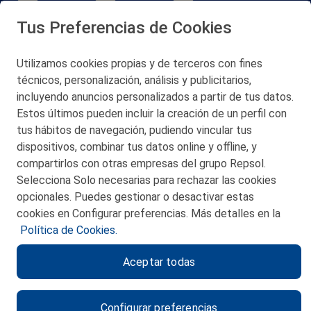
Tus Preferencias de Cookies
Utilizamos cookies propias y de terceros con fines
técnicos, personalización, análisis y publicitarios,
San Martín 5-Edificio Muñatones,
48550 Muskiz (Bizkaia)
incluyendo anuncios personalizados a partir de tus datos.
Telf. 946 357 000
Estos últimos pueden incluir la creación de un perfil con
© 2026 Petronor S.A.
tus hábitos de navegación, pudiendo vincular tus
dispositivos, combinar tus datos online y offline, y
compartirlos con otras empresas del grupo Repsol.
Selecciona Solo necesarias para rechazar las cookies
opcionales. Puedes gestionar o desactivar estas
CONTACTO
cookies en Configurar preferencias. Más detalles en la
Política de Cookies.
MAPA WEB
Aceptar todas
POLITICA DE PRIVACIDAD
AVISO LEGAL
Configurar preferencias