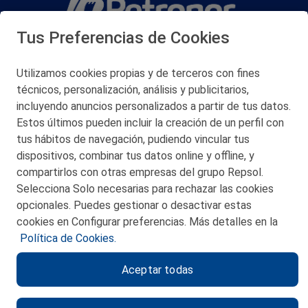
Tus Preferencias de Cookies
San Martín 5-Edificio Muñatones,
48550 Muskiz (Bizkaia)
Telf. 946 357 000
Utilizamos cookies propias y de terceros con fines
© 2026 Petronor S.A.
técnicos, personalización, análisis y publicitarios,
incluyendo anuncios personalizados a partir de tus datos.
Estos últimos pueden incluir la creación de un perfil con
tus hábitos de navegación, pudiendo vincular tus
dispositivos, combinar tus datos online y offline, y
CONTACTO
compartirlos con otras empresas del grupo Repsol.
Selecciona Solo necesarias para rechazar las cookies
MAPA WEB
opcionales. Puedes gestionar o desactivar estas
POLITICA DE PRIVACIDAD
cookies en Configurar preferencias. Más detalles en la
Política de Cookies.
AVISO LEGAL
Aceptar todas
POLITICA DE COOKIES
CANAL DE ÉTICA