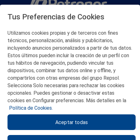
Tus Preferencias de Cookies
San Martín 5-Edificio Muñatones,
48550 Muskiz (Bizkaia)
Telf. 946 357 000
Utilizamos cookies propias y de terceros con fines
© 2026 Petronor S.A.
técnicos, personalización, análisis y publicitarios,
incluyendo anuncios personalizados a partir de tus datos.
Estos últimos pueden incluir la creación de un perfil con
tus hábitos de navegación, pudiendo vincular tus
dispositivos, combinar tus datos online y offline, y
CONTACTO
compartirlos con otras empresas del grupo Repsol.
Selecciona Solo necesarias para rechazar las cookies
MAPA WEB
opcionales. Puedes gestionar o desactivar estas
POLITICA DE PRIVACIDAD
cookies en Configurar preferencias. Más detalles en la
Política de Cookies.
AVISO LEGAL
Aceptar todas
POLITICA DE COOKIES
CANAL DE ÉTICA