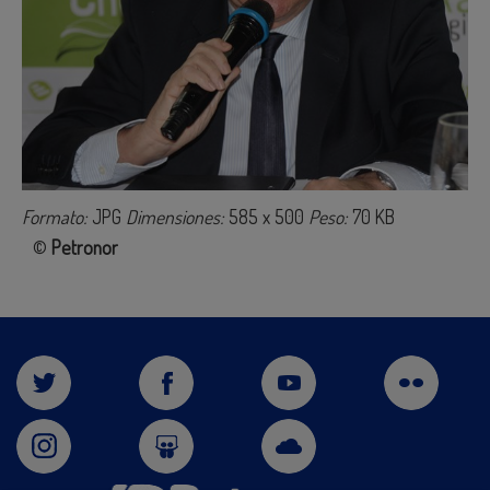
Formato:
JPG
Dimensiones:
585 x 500
Peso:
70 KB
©
Petronor