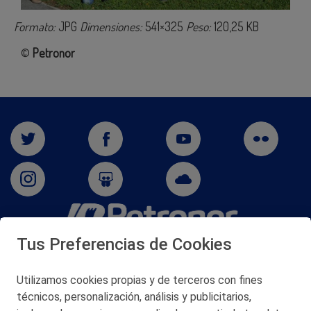
Formato:
JPG
Dimensiones:
541×325
Peso:
120,25 KB
©
Petronor
Tus Preferencias de Cookies
San Martín 5-Edificio Muñatones,
48550 Muskiz (Bizkaia)
Telf. 946 357 000
Utilizamos cookies propias y de terceros con fines
© 2026 Petronor S.A.
técnicos, personalización, análisis y publicitarios,