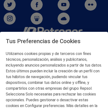
Tus Preferencias de Cookies
San Martín 5-Edificio Muñatones,
48550 Muskiz (Bizkaia)
Telf. 946 357 000
Utilizamos cookies propias y de terceros con fines
© 2026 Petronor S.A.
técnicos, personalización, análisis y publicitarios,
incluyendo anuncios personalizados a partir de tus datos.
Estos últimos pueden incluir la creación de un perfil con
tus hábitos de navegación, pudiendo vincular tus
dispositivos, combinar tus datos online y offline, y
CONTACTO
compartirlos con otras empresas del grupo Repsol.
Selecciona Solo necesarias para rechazar las cookies
MAPA WEB
opcionales. Puedes gestionar o desactivar estas
POLITICA DE PRIVACIDAD
cookies en Configurar preferencias. Más detalles en la