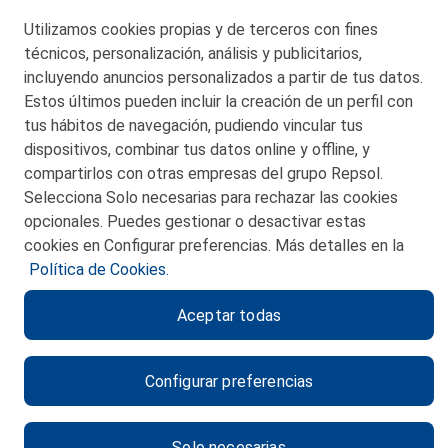
Utilizamos cookies propias y de terceros con fines
técnicos, personalización, análisis y publicitarios,
San Martín 5-Edificio Muñatones,
48550 Muskiz (Bizkaia)
incluyendo anuncios personalizados a partir de tus datos.
Telf. 946 357 000
Estos últimos pueden incluir la creación de un perfil con
© 2026 Petronor S.A.
tus hábitos de navegación, pudiendo vincular tus
dispositivos, combinar tus datos online y offline, y
compartirlos con otras empresas del grupo Repsol.
Selecciona Solo necesarias para rechazar las cookies
opcionales. Puedes gestionar o desactivar estas
CONTACTO
cookies en Configurar preferencias. Más detalles en la
Política de Cookies.
MAPA WEB
Aceptar todas
POLITICA DE PRIVACIDAD
AVISO LEGAL
Configurar preferencias
POLITICA DE COOKIES
CANAL DE ÉTICA
Solo necesarias