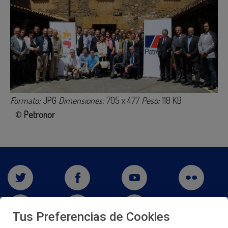
Formato:
JPG
Dimensiones:
705 x 477
Peso:
118 KB
©
Petronor
Tus Preferencias de Cookies