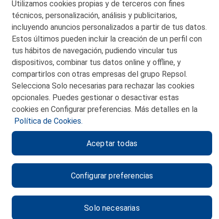
Utilizamos cookies propias y de terceros con fines
© 2026 Petronor S.A.
técnicos, personalización, análisis y publicitarios,
incluyendo anuncios personalizados a partir de tus datos.
Estos últimos pueden incluir la creación de un perfil con
tus hábitos de navegación, pudiendo vincular tus
dispositivos, combinar tus datos online y offline, y
CONTACTO
compartirlos con otras empresas del grupo Repsol.
Selecciona Solo necesarias para rechazar las cookies
MAPA WEB
opcionales. Puedes gestionar o desactivar estas
POLITICA DE PRIVACIDAD
cookies en Configurar preferencias. Más detalles en la
Política de Cookies.
AVISO LEGAL
Aceptar todas
POLITICA DE COOKIES
CANAL DE ÉTICA
Configurar preferencias
Solo necesarias