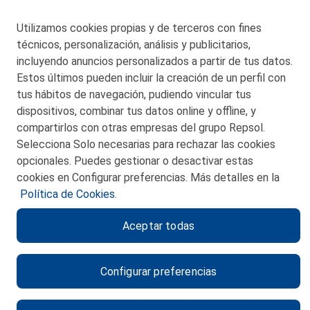
Utilizamos cookies propias y de terceros con fines
San Martín 5-Edificio Muñatones,
técnicos, personalización, análisis y publicitarios,
48550 Muskiz (Bizkaia)
incluyendo anuncios personalizados a partir de tus datos.
Telf. 946 357 000
Estos últimos pueden incluir la creación de un perfil con
© 2026 Petronor S.A.
tus hábitos de navegación, pudiendo vincular tus
dispositivos, combinar tus datos online y offline, y
compartirlos con otras empresas del grupo Repsol.
Selecciona Solo necesarias para rechazar las cookies
opcionales. Puedes gestionar o desactivar estas
CONTACTO
cookies en Configurar preferencias. Más detalles en la
Política de Cookies.
MAPA WEB
Aceptar todas
POLITICA DE PRIVACIDAD
AVISO LEGAL
Configurar preferencias
POLITICA DE COOKIES
CANAL DE ÉTICA