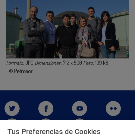
Formato:
JPG
Dimensiones:
712 x 500
Peso:
139 kB
©
Petronor
Tus Preferencias de Cookies