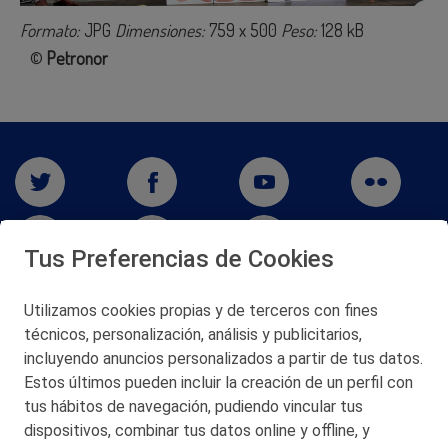
Formato:
JPG
Dimensiones:
759 x 500
Peso:
128 kB
©
Petronor
Tus Preferencias de Cookies
Utilizamos cookies propias y de terceros con fines
San Martín 5-Edificio Muñatones,
técnicos, personalización, análisis y publicitarios,
48550 Muskiz (Bizkaia)
incluyendo anuncios personalizados a partir de tus datos.
Telf. 946 357 000
Estos últimos pueden incluir la creación de un perfil con
© 2026 Petronor S.A.
tus hábitos de navegación, pudiendo vincular tus
dispositivos, combinar tus datos online y offline, y