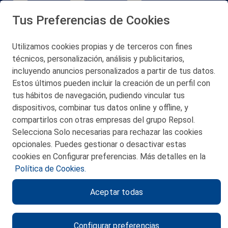
Tus Preferencias de Cookies
Utilizamos cookies propias y de terceros con fines
técnicos, personalización, análisis y publicitarios,
San Martín 5-Edificio Muñatones,
48550 Muskiz (Bizkaia)
incluyendo anuncios personalizados a partir de tus datos.
Telf. 946 357 000
Estos últimos pueden incluir la creación de un perfil con
© 2026 Petronor S.A.
tus hábitos de navegación, pudiendo vincular tus
dispositivos, combinar tus datos online y offline, y
compartirlos con otras empresas del grupo Repsol.
Selecciona Solo necesarias para rechazar las cookies
opcionales. Puedes gestionar o desactivar estas
CONTACTO
cookies en Configurar preferencias. Más detalles en la
Política de Cookies.
MAPA WEB
Aceptar todas
POLITICA DE PRIVACIDAD
AVISO LEGAL
Configurar preferencias