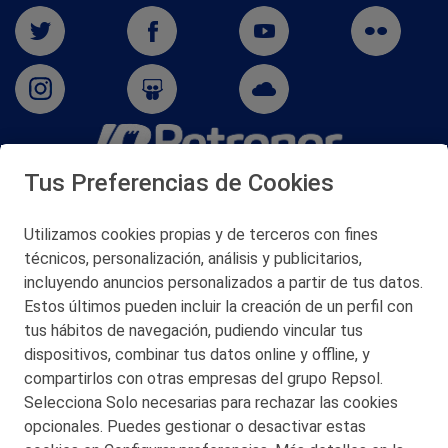
Tus Preferencias de Cookies
San Martín 5-Edificio Muñatones,
48550 Muskiz (Bizkaia)
Telf. 946 357 000
Utilizamos cookies propias y de terceros con fines
© 2026 Petronor S.A.
técnicos, personalización, análisis y publicitarios,
incluyendo anuncios personalizados a partir de tus datos.
Estos últimos pueden incluir la creación de un perfil con
tus hábitos de navegación, pudiendo vincular tus
dispositivos, combinar tus datos online y offline, y
CONTACTO
compartirlos con otras empresas del grupo Repsol.
Selecciona Solo necesarias para rechazar las cookies
MAPA WEB
opcionales. Puedes gestionar o desactivar estas
POLITICA DE PRIVACIDAD