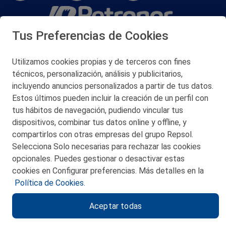
Tus Preferencias de Cookies
San Martín 5-Edificio Muñatones,
48550 Muskiz (Bizkaia)
Telf. 946 357 000
Utilizamos cookies propias y de terceros con fines
© 2026 Petronor S.A.
técnicos, personalización, análisis y publicitarios,
incluyendo anuncios personalizados a partir de tus datos.
Estos últimos pueden incluir la creación de un perfil con
tus hábitos de navegación, pudiendo vincular tus
dispositivos, combinar tus datos online y offline, y
CONTACTO
compartirlos con otras empresas del grupo Repsol.
Selecciona Solo necesarias para rechazar las cookies
MAPA WEB
opcionales. Puedes gestionar o desactivar estas
POLITICA DE PRIVACIDAD
cookies en Configurar preferencias. Más detalles en la
Política de Cookies.
AVISO LEGAL
Aceptar todas
POLITICA DE COOKIES