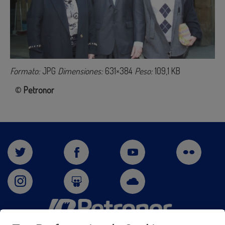
Formato:
JPG
Dimensiones:
631×384
Peso:
109,1 KB
©
Petronor