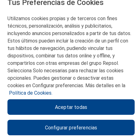
Tus Preferencias de Cookies
San Martín 5-Edificio Muñatones,
48550 Muskiz (Bizkaia)
Telf. 946 357 000
Utilizamos cookies propias y de terceros con fines
© 2026 Petronor S.A.
técnicos, personalización, análisis y publicitarios,
incluyendo anuncios personalizados a partir de tus datos.
Estos últimos pueden incluir la creación de un perfil con
tus hábitos de navegación, pudiendo vincular tus
dispositivos, combinar tus datos online y offline, y
CONTACTO
compartirlos con otras empresas del grupo Repsol.
Selecciona Solo necesarias para rechazar las cookies
MAPA WEB
opcionales. Puedes gestionar o desactivar estas
POLITICA DE PRIVACIDAD
cookies en Configurar preferencias. Más detalles en la
Política de Cookies.
AVISO LEGAL
Aceptar todas
POLITICA DE COOKIES
CANAL DE ÉTICA
Configurar preferencias