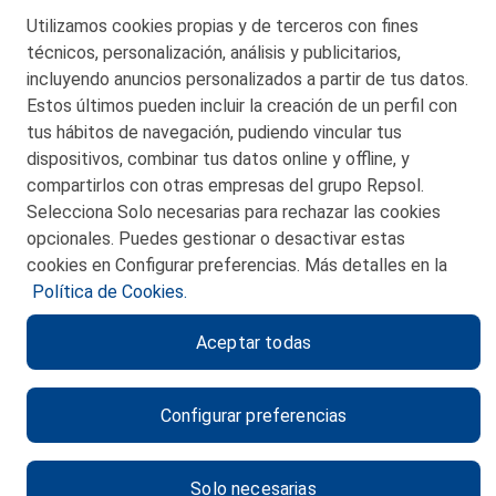
Telf. 946 357 000
Utilizamos cookies propias y de terceros con fines
© 2026 Petronor S.A.
técnicos, personalización, análisis y publicitarios,
incluyendo anuncios personalizados a partir de tus datos.
Estos últimos pueden incluir la creación de un perfil con
tus hábitos de navegación, pudiendo vincular tus
dispositivos, combinar tus datos online y offline, y
CONTACTO
compartirlos con otras empresas del grupo Repsol.
Selecciona Solo necesarias para rechazar las cookies
MAPA WEB
opcionales. Puedes gestionar o desactivar estas
POLITICA DE PRIVACIDAD
cookies en Configurar preferencias. Más detalles en la
Política de Cookies.
AVISO LEGAL
Aceptar todas
POLITICA DE COOKIES
CANAL DE ÉTICA
Configurar preferencias
Solo necesarias