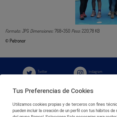
Formato:
JPG
Dimensiones:
768×350
Peso:
220,78 KB
©
Petronor
Twitter
Instagram
Facebook
Slideshare
Tus Preferencias de Cookies
Youtube
Soundcloud
Utilizamos cookies propias y de terceros con fines técnico
pueden incluir la creación de un perfil con tus hábitos de
del grupo Repsol. Selecciona Solo necesarias para rechaz
Flickr