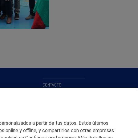
CONTACTO
MAPA WEB
POLITICA DE PRIVACIDAD
AVISO LEGAL
 personalizados a partir de tus datos. Estos últimos
os online y offline, y compartirlos con otras empresas
POLITICA DE COOKIES
 cookies en Configurar preferencias. Más detalles en