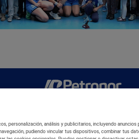
San Martín 5-Edificio Muñatones,
48550 Muskiz (Bizkaia)
Telf. 946 357 000
© 2026 Petronor S.A.
s, personalización, análisis y publicitarios, incluyendo anuncios
 navegación, pudiendo vincular tus dispositivos, combinar tus dat
ar las cookies opcionales. Puedes gestionar o desactivar estas