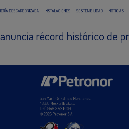
INERÍA DESCARBONIZADA
INSTALACIONES
SOSTENIBILIDAD
NOTICIAS
 anuncia récord histórico de p
San Martín 5-Edificio Muñatones,
48550 Muskiz (Bizkaia)
Telf. 946 357 000
© 2026 Petronor S.A.