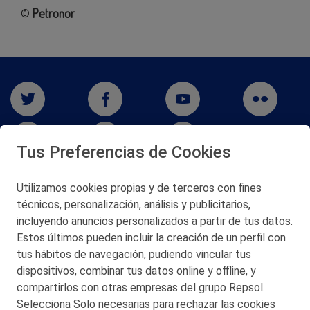
©
Petronor
Tus Preferencias de Cookies
Utilizamos cookies propias y de terceros con fines
San Martín 5-Edificio Muñatones,
técnicos, personalización, análisis y publicitarios,
48550 Muskiz (Bizkaia)
incluyendo anuncios personalizados a partir de tus datos.
Telf. 946 357 000
Estos últimos pueden incluir la creación de un perfil con
© 2026 Petronor S.A.
tus hábitos de navegación, pudiendo vincular tus
dispositivos, combinar tus datos online y offline, y
compartirlos con otras empresas del grupo Repsol.
Selecciona Solo necesarias para rechazar las cookies