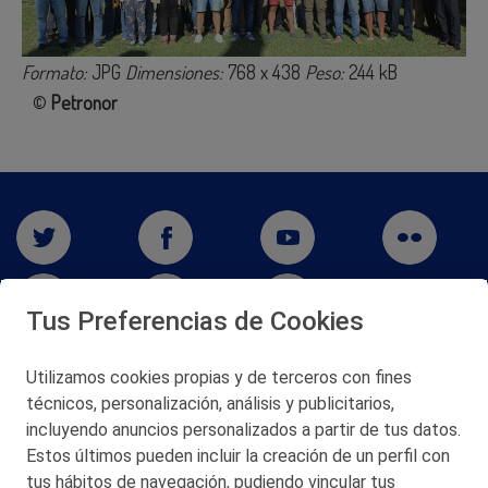
Formato:
JPG
Dimensiones:
768 x 438
Peso:
244 kB
©
Petronor
Tus Preferencias de Cookies
Utilizamos cookies propias y de terceros con fines
San Martín 5-Edificio Muñatones,
técnicos, personalización, análisis y publicitarios,
48550 Muskiz (Bizkaia)
incluyendo anuncios personalizados a partir de tus datos.
Telf. 946 357 000
Estos últimos pueden incluir la creación de un perfil con
© 2026 Petronor S.A.
tus hábitos de navegación, pudiendo vincular tus