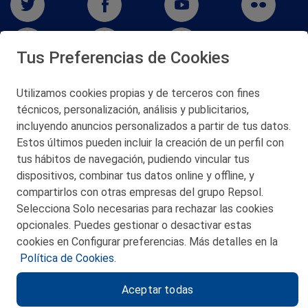
Tus Preferencias de Cookies
Utilizamos cookies propias y de terceros con fines
técnicos, personalización, análisis y publicitarios,
San Martín 5-Edificio Muñatones,
48550 Muskiz (Bizkaia)
incluyendo anuncios personalizados a partir de tus datos.
Telf. 946 357 000
Estos últimos pueden incluir la creación de un perfil con
© 2026 Petronor S.A.
tus hábitos de navegación, pudiendo vincular tus
dispositivos, combinar tus datos online y offline, y
compartirlos con otras empresas del grupo Repsol.
Selecciona Solo necesarias para rechazar las cookies
opcionales. Puedes gestionar o desactivar estas
CONTACTO
cookies en Configurar preferencias. Más detalles en la
Política de Cookies.
MAPA WEB
Aceptar todas
POLITICA DE PRIVACIDAD