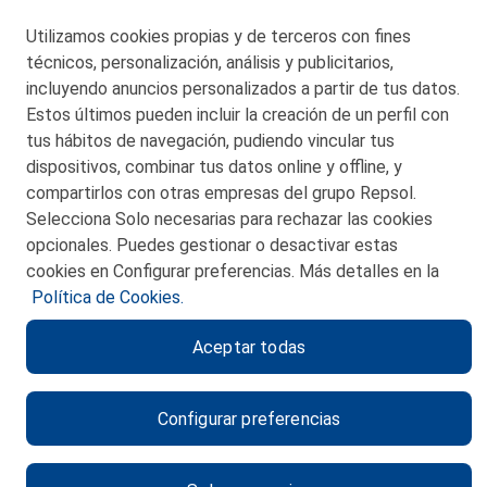
Telf. 946 357 000
Utilizamos cookies propias y de terceros con fines
© 2026 Petronor S.A.
técnicos, personalización, análisis y publicitarios,
incluyendo anuncios personalizados a partir de tus datos.
Estos últimos pueden incluir la creación de un perfil con
tus hábitos de navegación, pudiendo vincular tus
dispositivos, combinar tus datos online y offline, y
CONTACTO
compartirlos con otras empresas del grupo Repsol.
Selecciona Solo necesarias para rechazar las cookies
MAPA WEB
opcionales. Puedes gestionar o desactivar estas
POLITICA DE PRIVACIDAD
cookies en Configurar preferencias. Más detalles en la
Política de Cookies.
AVISO LEGAL
Aceptar todas
POLITICA DE COOKIES
CANAL DE ÉTICA
Configurar preferencias