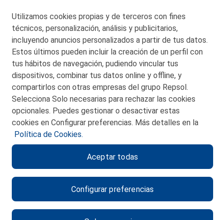
Telf. 946 357 000
Utilizamos cookies propias y de terceros con fines
© 2026 Petronor S.A.
técnicos, personalización, análisis y publicitarios,
incluyendo anuncios personalizados a partir de tus datos.
Estos últimos pueden incluir la creación de un perfil con
tus hábitos de navegación, pudiendo vincular tus
dispositivos, combinar tus datos online y offline, y
CONTACTO
compartirlos con otras empresas del grupo Repsol.
Selecciona Solo necesarias para rechazar las cookies
MAPA WEB
opcionales. Puedes gestionar o desactivar estas
POLITICA DE PRIVACIDAD
cookies en Configurar preferencias. Más detalles en la
Política de Cookies.
AVISO LEGAL
Aceptar todas
POLITICA DE COOKIES
CANAL DE ÉTICA
Configurar preferencias