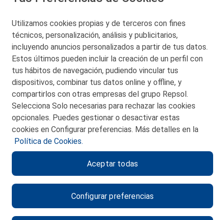
48550 Muskiz (Bizkaia)
Telf. 946 357 000
Utilizamos cookies propias y de terceros con fines
© 2026 Petronor S.A.
técnicos, personalización, análisis y publicitarios,
incluyendo anuncios personalizados a partir de tus datos.
Estos últimos pueden incluir la creación de un perfil con
tus hábitos de navegación, pudiendo vincular tus
dispositivos, combinar tus datos online y offline, y
CONTACTO
compartirlos con otras empresas del grupo Repsol.
Selecciona Solo necesarias para rechazar las cookies
MAPA WEB
opcionales. Puedes gestionar o desactivar estas
POLITICA DE PRIVACIDAD
cookies en Configurar preferencias. Más detalles en la
Política de Cookies.
AVISO LEGAL
Aceptar todas
POLITICA DE COOKIES
CANAL DE ÉTICA
Configurar preferencias