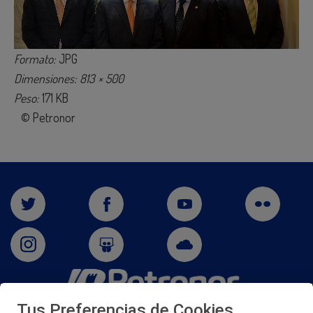
Formato:
JPG
Dimensiones: 813 × 500
Peso:
171 KB
© Petronor
Tus Preferencias de Cookies
San Martín 5-Edificio Muñatones,