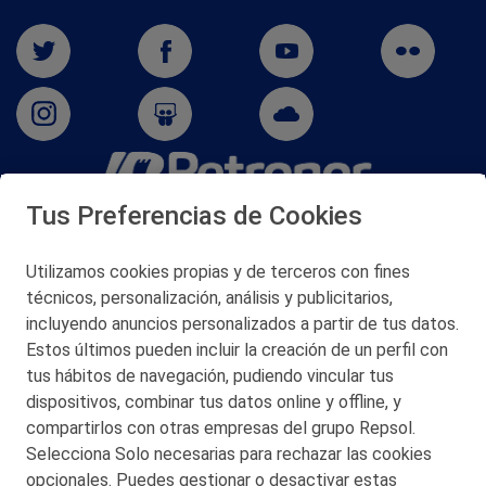
Tus Preferencias de Cookies
San Martín 5-Edificio Muñatones,
48550 Muskiz (Bizkaia)
Telf. 946 357 000
Utilizamos cookies propias y de terceros con fines
© 2026 Petronor S.A.
técnicos, personalización, análisis y publicitarios,
incluyendo anuncios personalizados a partir de tus datos.
Estos últimos pueden incluir la creación de un perfil con
tus hábitos de navegación, pudiendo vincular tus
dispositivos, combinar tus datos online y offline, y
CONTACTO
compartirlos con otras empresas del grupo Repsol.
Selecciona Solo necesarias para rechazar las cookies
MAPA WEB
opcionales. Puedes gestionar o desactivar estas