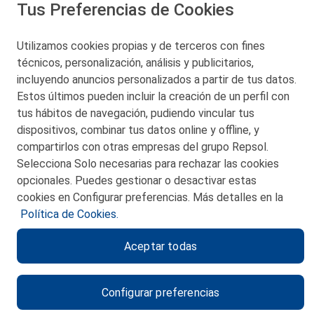
Tus Preferencias de Cookies
San Martín 5-Edificio Muñatones,
48550 Muskiz (Bizkaia)
Telf. 946 357 000
Utilizamos cookies propias y de terceros con fines
© 2026 Petronor S.A.
técnicos, personalización, análisis y publicitarios,
incluyendo anuncios personalizados a partir de tus datos.
Estos últimos pueden incluir la creación de un perfil con
tus hábitos de navegación, pudiendo vincular tus
dispositivos, combinar tus datos online y offline, y
CONTACTO
compartirlos con otras empresas del grupo Repsol.
Selecciona Solo necesarias para rechazar las cookies
MAPA WEB
opcionales. Puedes gestionar o desactivar estas
POLITICA DE PRIVACIDAD
cookies en Configurar preferencias. Más detalles en la
Política de Cookies.
AVISO LEGAL
Aceptar todas
POLITICA DE COOKIES
CANAL DE ÉTICA
Configurar preferencias