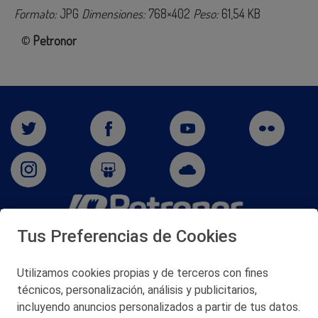
Formato:
JPG
Dimensiones:
768×402
Peso:
61,54 KB
©
Petronor
Tus Preferencias de Cookies
San Martín 5-Edificio Muñatones,
48550 Muskiz (Bizkaia)
Telf. 946 357 000
Utilizamos cookies propias y de terceros con fines
© 2026 Petronor S.A.
técnicos, personalización, análisis y publicitarios,
incluyendo anuncios personalizados a partir de tus datos.