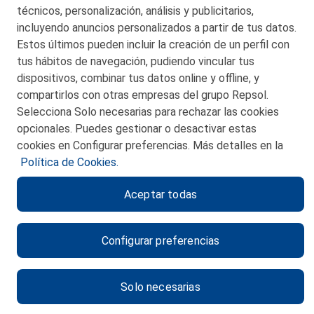
técnicos, personalización, análisis y publicitarios,
incluyendo anuncios personalizados a partir de tus datos.
Estos últimos pueden incluir la creación de un perfil con
tus hábitos de navegación, pudiendo vincular tus
dispositivos, combinar tus datos online y offline, y
CONTACTO
compartirlos con otras empresas del grupo Repsol.
Selecciona Solo necesarias para rechazar las cookies
MAPA WEB
opcionales. Puedes gestionar o desactivar estas
POLITICA DE PRIVACIDAD
cookies en Configurar preferencias. Más detalles en la
Política de Cookies.
AVISO LEGAL
Aceptar todas
POLITICA DE COOKIES
CANAL DE ÉTICA
Configurar preferencias
Solo necesarias