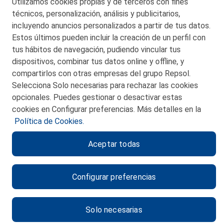
Utilizamos cookies propias y de terceros con fines
© 2026 Petronor S.A.
técnicos, personalización, análisis y publicitarios,
incluyendo anuncios personalizados a partir de tus datos.
Estos últimos pueden incluir la creación de un perfil con
tus hábitos de navegación, pudiendo vincular tus
dispositivos, combinar tus datos online y offline, y
CONTACTO
compartirlos con otras empresas del grupo Repsol.
Selecciona Solo necesarias para rechazar las cookies
MAPA WEB
opcionales. Puedes gestionar o desactivar estas
POLITICA DE PRIVACIDAD
cookies en Configurar preferencias. Más detalles en la
Política de Cookies.
AVISO LEGAL
Aceptar todas
POLITICA DE COOKIES
CANAL DE ÉTICA
Configurar preferencias
Solo necesarias