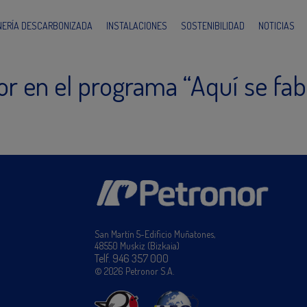
INERÍA DESCARBONIZADA
INSTALACIONES
SOSTENIBILIDAD
NOTICIAS
r en el programa “Aquí se fab
San Martín 5-Edificio Muñatones,
48550 Muskiz (Bizkaia)
Telf. 946 357 000
© 2026 Petronor S.A.