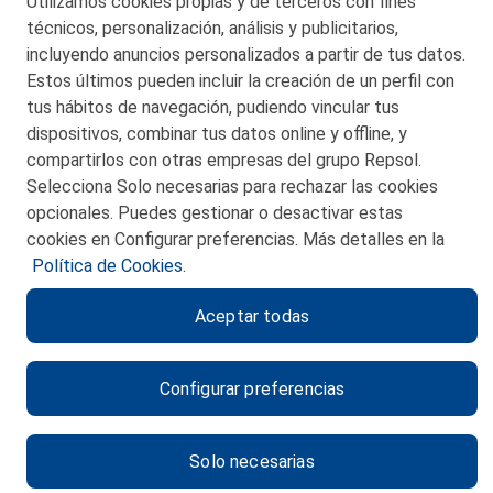
Utilizamos cookies propias y de terceros con fines
técnicos, personalización, análisis y publicitarios,
San Martín 5-Edificio Muñatones,
48550 Muskiz (Bizkaia)
incluyendo anuncios personalizados a partir de tus datos.
Telf. 946 357 000
Estos últimos pueden incluir la creación de un perfil con
© 2026 Petronor S.A.
tus hábitos de navegación, pudiendo vincular tus
dispositivos, combinar tus datos online y offline, y
compartirlos con otras empresas del grupo Repsol.
Selecciona Solo necesarias para rechazar las cookies
opcionales. Puedes gestionar o desactivar estas
CONTACTO
cookies en Configurar preferencias. Más detalles en la
Política de Cookies.
MAPA WEB
Aceptar todas
POLITICA DE PRIVACIDAD
AVISO LEGAL
Configurar preferencias
POLITICA DE COOKIES
CANAL DE ÉTICA
Solo necesarias