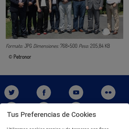
Formato:
JPG
Dimensiones:
768×500
Peso:
205,84 KB
©
Petronor
Tus Preferencias de Cookies