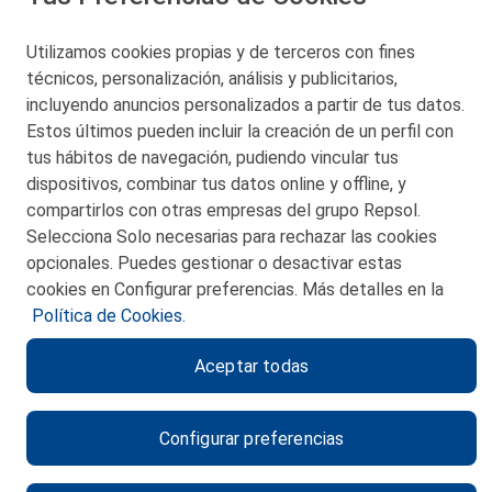
Utilizamos cookies propias y de terceros con fines
técnicos, personalización, análisis y publicitarios,
San Martín 5-Edificio Muñatones,
48550 Muskiz (Bizkaia)
incluyendo anuncios personalizados a partir de tus datos.
Telf. 946 357 000
Estos últimos pueden incluir la creación de un perfil con
© 2026 Petronor S.A.
tus hábitos de navegación, pudiendo vincular tus
dispositivos, combinar tus datos online y offline, y
compartirlos con otras empresas del grupo Repsol.
Selecciona Solo necesarias para rechazar las cookies
opcionales. Puedes gestionar o desactivar estas
CONTACTO
cookies en Configurar preferencias. Más detalles en la
Política de Cookies.
MAPA WEB
Aceptar todas
POLITICA DE PRIVACIDAD
AVISO LEGAL
Configurar preferencias
POLITICA DE COOKIES