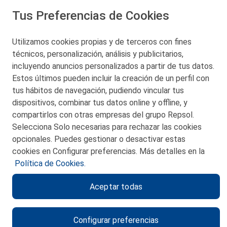
Tus Preferencias de Cookies
San Martín 5-Edificio Muñatones,
48550 Muskiz (Bizkaia)
Telf. 946 357 000
Utilizamos cookies propias y de terceros con fines
© 2026 Petronor S.A.
técnicos, personalización, análisis y publicitarios,
incluyendo anuncios personalizados a partir de tus datos.
Estos últimos pueden incluir la creación de un perfil con
tus hábitos de navegación, pudiendo vincular tus
dispositivos, combinar tus datos online y offline, y
CONTACTO
compartirlos con otras empresas del grupo Repsol.
Selecciona Solo necesarias para rechazar las cookies
MAPA WEB
opcionales. Puedes gestionar o desactivar estas
POLITICA DE PRIVACIDAD
cookies en Configurar preferencias. Más detalles en la
Política de Cookies.
AVISO LEGAL
Aceptar todas
POLITICA DE COOKIES
CANAL DE ÉTICA
Configurar preferencias