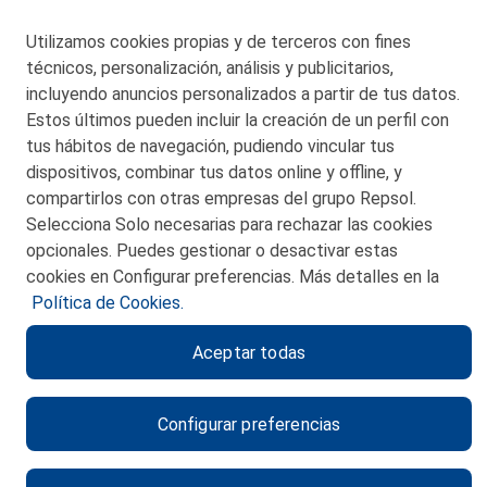
48550 Muskiz (Bizkaia)
Telf. 946 357 000
Utilizamos cookies propias y de terceros con fines
© 2026 Petronor S.A.
técnicos, personalización, análisis y publicitarios,
incluyendo anuncios personalizados a partir de tus datos.
Estos últimos pueden incluir la creación de un perfil con
tus hábitos de navegación, pudiendo vincular tus
dispositivos, combinar tus datos online y offline, y
CONTACTO
compartirlos con otras empresas del grupo Repsol.
Selecciona Solo necesarias para rechazar las cookies
MAPA WEB
opcionales. Puedes gestionar o desactivar estas
POLITICA DE PRIVACIDAD
cookies en Configurar preferencias. Más detalles en la
Política de Cookies.
AVISO LEGAL
Aceptar todas
POLITICA DE COOKIES
CANAL DE ÉTICA
Configurar preferencias