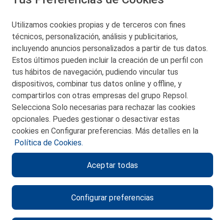
48550 Muskiz (Bizkaia)
Telf. 946 357 000
Utilizamos cookies propias y de terceros con fines
© 2026 Petronor S.A.
técnicos, personalización, análisis y publicitarios,
incluyendo anuncios personalizados a partir de tus datos.
Estos últimos pueden incluir la creación de un perfil con
tus hábitos de navegación, pudiendo vincular tus
dispositivos, combinar tus datos online y offline, y
CONTACTO
compartirlos con otras empresas del grupo Repsol.
Selecciona Solo necesarias para rechazar las cookies
MAPA WEB
opcionales. Puedes gestionar o desactivar estas
POLITICA DE PRIVACIDAD
cookies en Configurar preferencias. Más detalles en la
Política de Cookies.
AVISO LEGAL
Aceptar todas
POLITICA DE COOKIES
CANAL DE ÉTICA
Configurar preferencias