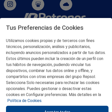
Tus Preferencias de Cookies
San Martín 5-Edificio Muñatones,
48550 Muskiz (Bizkaia)
Telf. 946 357 000
Utilizamos cookies propias y de terceros con fines
© 2026 Petronor S.A.
técnicos, personalización, análisis y publicitarios,
incluyendo anuncios personalizados a partir de tus datos.
Estos últimos pueden incluir la creación de un perfil con
tus hábitos de navegación, pudiendo vincular tus
dispositivos, combinar tus datos online y offline, y
CONTACTO
compartirlos con otras empresas del grupo Repsol.
Selecciona Solo necesarias para rechazar las cookies
MAPA WEB
opcionales. Puedes gestionar o desactivar estas
POLITICA DE PRIVACIDAD
cookies en Configurar preferencias. Más detalles en la
Política de Cookies.
AVISO LEGAL