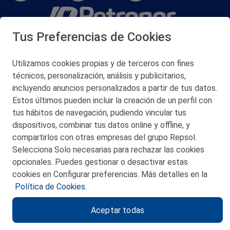
Tus Preferencias de Cookies
San Martín 5-Edificio Muñatones,
48550 Muskiz (Bizkaia)
Telf. 946 357 000
Utilizamos cookies propias y de terceros con fines
© 2026 Petronor S.A.
técnicos, personalización, análisis y publicitarios,
incluyendo anuncios personalizados a partir de tus datos.
Estos últimos pueden incluir la creación de un perfil con
tus hábitos de navegación, pudiendo vincular tus
dispositivos, combinar tus datos online y offline, y
CONTACTO
compartirlos con otras empresas del grupo Repsol.
Selecciona Solo necesarias para rechazar las cookies
MAPA WEB
opcionales. Puedes gestionar o desactivar estas
POLITICA DE PRIVACIDAD
cookies en Configurar preferencias. Más detalles en la
Política de Cookies.
AVISO LEGAL
Aceptar todas
POLITICA DE COOKIES