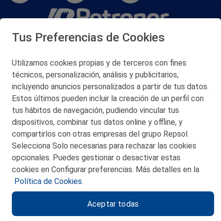
Tus Preferencias de Cookies
San Martín 5-Edificio Muñatones,
48550 Muskiz (Bizkaia)
Telf. 946 357 000
Utilizamos cookies propias y de terceros con fines
© 2026 Petronor S.A.
técnicos, personalización, análisis y publicitarios,
incluyendo anuncios personalizados a partir de tus datos.
Estos últimos pueden incluir la creación de un perfil con
tus hábitos de navegación, pudiendo vincular tus
dispositivos, combinar tus datos online y offline, y
CONTACTO
compartirlos con otras empresas del grupo Repsol.
Selecciona Solo necesarias para rechazar las cookies
MAPA WEB
opcionales. Puedes gestionar o desactivar estas
POLITICA DE PRIVACIDAD
cookies en Configurar preferencias. Más detalles en la
Política de Cookies.
AVISO LEGAL
Aceptar todas
POLITICA DE COOKIES