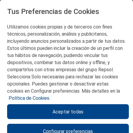
Tus Preferencias de Cookies
San Martín 5-Edificio Muñatones,
48550 Muskiz (Bizkaia)
Telf. 946 357 000
Utilizamos cookies propias y de terceros con fines
© 2026 Petronor S.A.
técnicos, personalización, análisis y publicitarios,
incluyendo anuncios personalizados a partir de tus datos.
Estos últimos pueden incluir la creación de un perfil con
tus hábitos de navegación, pudiendo vincular tus
dispositivos, combinar tus datos online y offline, y
CONTACTO
compartirlos con otras empresas del grupo Repsol.
Selecciona Solo necesarias para rechazar las cookies
MAPA WEB
opcionales. Puedes gestionar o desactivar estas
POLITICA DE PRIVACIDAD
cookies en Configurar preferencias. Más detalles en la
Política de Cookies.
AVISO LEGAL
Aceptar todas
POLITICA DE COOKIES
CANAL DE ÉTICA
Configurar preferencias