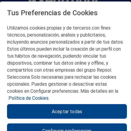
Tus Preferencias de Cookies
San Martín 5-Edificio Muñatones,
48550 Muskiz (Bizkaia)
Telf. 946 357 000
Utilizamos cookies propias y de terceros con fines
© 2026 Petronor S.A.
técnicos, personalización, análisis y publicitarios,
incluyendo anuncios personalizados a partir de tus datos.
Estos últimos pueden incluir la creación de un perfil con
tus hábitos de navegación, pudiendo vincular tus
dispositivos, combinar tus datos online y offline, y
CONTACTO
compartirlos con otras empresas del grupo Repsol.
Selecciona Solo necesarias para rechazar las cookies
MAPA WEB
opcionales. Puedes gestionar o desactivar estas
POLITICA DE PRIVACIDAD
cookies en Configurar preferencias. Más detalles en la
Política de Cookies.
AVISO LEGAL
Aceptar todas
POLITICA DE COOKIES
CANAL DE ÉTICA
Configurar preferencias