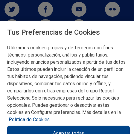
Tus Preferencias de Cookies
Utilizamos cookies propias y de terceros con fines
técnicos, personalización, análisis y publicitarios,
San Martín 5-Edificio Muñatones,
48550 Muskiz (Bizkaia)
incluyendo anuncios personalizados a partir de tus datos.
Telf. 946 357 000
Estos últimos pueden incluir la creación de un perfil con
© 2026 Petronor S.A.
tus hábitos de navegación, pudiendo vincular tus
dispositivos, combinar tus datos online y offline, y
compartirlos con otras empresas del grupo Repsol.
Selecciona Solo necesarias para rechazar las cookies
opcionales. Puedes gestionar o desactivar estas
CONTACTO
cookies en Configurar preferencias. Más detalles en la
Política de Cookies.
MAPA WEB
Aceptar todas
POLITICA DE PRIVACIDAD