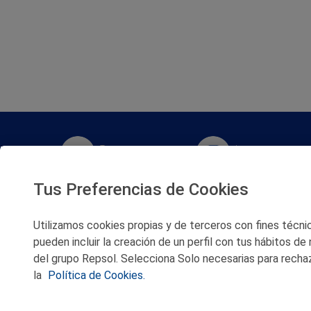
Twitter
Instagram
Tus Preferencias de Cookies
Facebook
Slideshare
Utilizamos cookies propias y de terceros con fines técnico
Youtube
Soundcloud
pueden incluir la creación de un perfil con tus hábitos de
del grupo Repsol. Selecciona Solo necesarias para rechaz
Flickr
la
Política de Cookies.