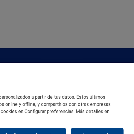
CONTACTO
MAPA WEB
POLITICA DE PRIVACIDAD
 personalizados a partir de tus datos. Estos últimos
AVISO LEGAL
os online y offline, y compartirlos con otras empresas
 cookies en Configurar preferencias. Más detalles en
POLITICA DE COOKIES
CANAL DE ÉTICA