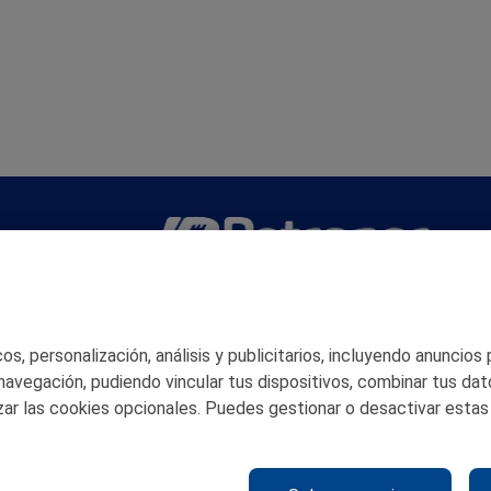
San Martín 5-Edificio Muñatones,
48550 Muskiz (Bizkaia)
Telf. 946 357 000
s, personalización, análisis y publicitarios, incluyendo anuncios
© 2026 Petronor S.A.
 navegación, pudiendo vincular tus dispositivos, combinar tus dat
ar las cookies opcionales. Puedes gestionar o desactivar estas