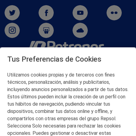
Tus Preferencias de Cookies
San Martín 5-Edificio Muñatones,
48550 Muskiz (Bizkaia)
Telf. 946 357 000
Utilizamos cookies propias y de terceros con fines
© 2026 Petronor S.A.
técnicos, personalización, análisis y publicitarios,
incluyendo anuncios personalizados a partir de tus datos.
Estos últimos pueden incluir la creación de un perfil con
tus hábitos de navegación, pudiendo vincular tus
dispositivos, combinar tus datos online y offline, y
CONTACTO
compartirlos con otras empresas del grupo Repsol.
Selecciona Solo necesarias para rechazar las cookies
MAPA WEB
opcionales. Puedes gestionar o desactivar estas