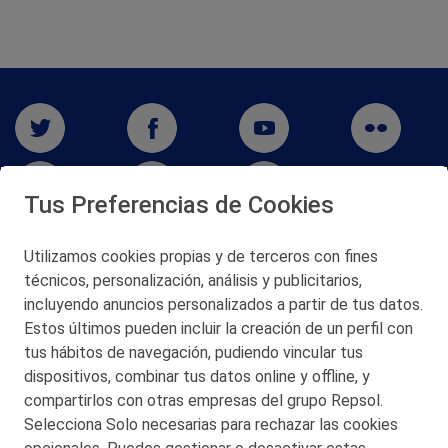
Tus Preferencias de Cookies
Utilizamos cookies propias y de terceros con fines
San Martín 5-Edificio Muñatones,
técnicos, personalización, análisis y publicitarios,
48550 Muskiz (Bizkaia)
incluyendo anuncios personalizados a partir de tus datos.
Telf. 946 357 000
Estos últimos pueden incluir la creación de un perfil con
© 2026 Petronor S.A.
tus hábitos de navegación, pudiendo vincular tus
dispositivos, combinar tus datos online y offline, y
compartirlos con otras empresas del grupo Repsol.
Selecciona Solo necesarias para rechazar las cookies